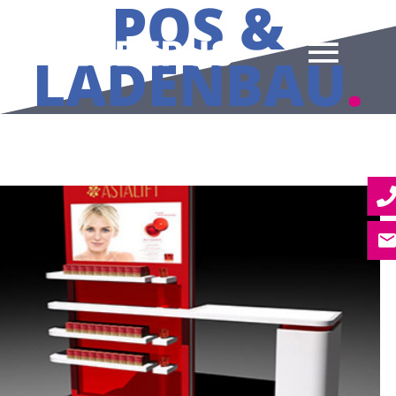
POS &
LADENBAU
.